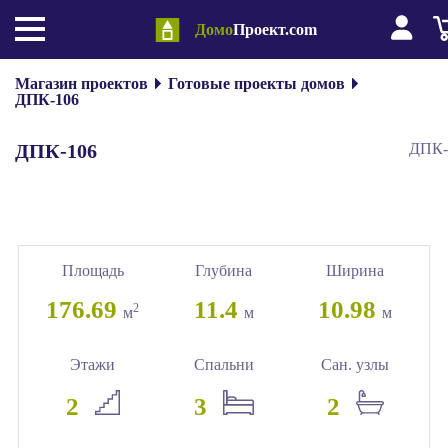
Домо
Проект.com
Магазин проектов
Готовые проекты домов
ДПК-106
ДПК-106
ДПК-
Площадь
Глубина
Ширина
176.69
11.4
10.98
2
м
м
м
Этажи
Спальни
Сан. узлы
2
3
2