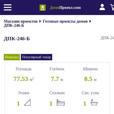
Домо
Проект.com
Магазин проектов
Готовые проекты домов
ДПК-246-Б
ДПК-246-Б
ДПК-24
Новинка
Популярный товар
Площадь
Глубина
Ширина
77.53
7.7
8.5
2
м
м
м
Этажи
Спальни
Сан. узлы
1
1
1