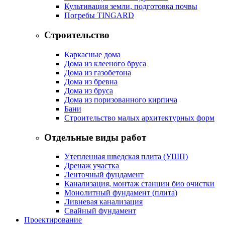
Культивация земли, подготовка почвы
Погребы TINGARD
Строительство
Каркасные дома
Дома из клееного бруса
Дома из газобетона
Дома из бревна
Дома из бруса
Дома из поризованного кирпича
Бани
Строительство малых архитектурных форм
Отдельные виды работ
Утепленная шведская плита (УШП)
Дренаж участка
Ленточный фундамент
Канализация, монтаж станции био очистки
Монолитный фундамент (плита)
Ливневая канализация
Свайный фундамент
Проектирование