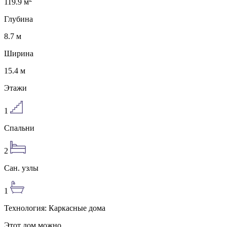
119.9
м
Глубина
8.7
м
Ширина
15.4
м
Этажи
1
Спальни
2
Сан. узлы
1
Технология:
Каркасные дома
Этот дом можно