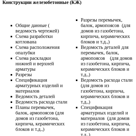
Конструкции железобетонные (КЖ)
Разрезы перемычек,
Общие данные (
балок, армопоясов (для
ведомость чертежей)
домов из газобетона,
Схема разработки
кирпича, керамических
котлована
блоков и т.д.,)
Схема расположения
Ведомость деталей для
опалубки
перемычек, балок,
Схема раскладки
армопоясов (для домов
нижней и верхней
из газобетона, кирпича,
арматуры
керамических блоков и
Разрезы
т.д.,)
Спецификация
Ведомость расхода стали
арматурных изделий и
(для домов из
материалов
газобетона, кирпича,
Ведомость деталей
керамических блоков и
Ведомость расхода стали
т.д.,)
Планы перемычек,
Спецификация
балок, армопоясов (для
арматурных изделий и
домов из газобетона,
материалов (для домов
кирпича, керамических
из газобетона, кирпича,
блоков и т.д.,)
керамических блоков и
т.д.,)