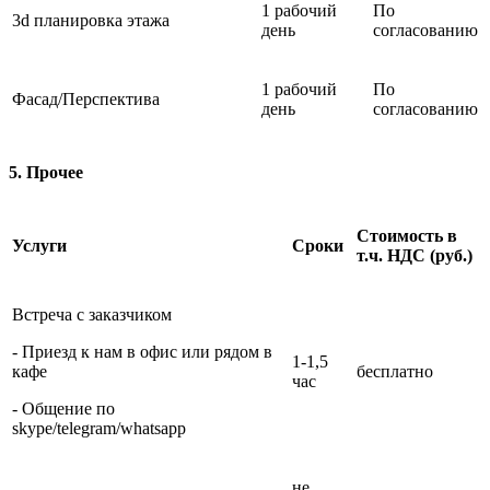
1 рабочий
По
3d планировка этажа
день
согласованию
1 рабочий
По
Фасад/Перспектива
день
согласованию
5. Прочее
Стоимость в
Услуги
Сроки
т.ч. НДС (руб.)
Встреча с заказчиком
- Приезд к нам в офис или рядом в
1-1,5
кафе
бесплатно
час
- Общение по
skype/telegram/whatsapp
не