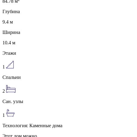
84.78
м
Глубина
9.4
м
Ширина
10.4
м
Этажи
1
Спальни
2
Сан. узлы
1
Технология:
Каменные дома
Этот дом можно