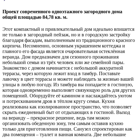
Проект современного одноэтажного загородного дома
общей площадью 84,78 кв. м.
Этот компактный и привлекательный дом идеально впишется
не только в загородный пейзаж, но и в городскую застройку
благодаря фасадам, выполненным из традиционного красного
кирпича. Несомненно, основным украшением коттеджа и
главного его фасада является очаровательная остеклённая
веранда. Дом предназначен для сезонного проживания
небольшой семьи из трёх человек или же семейной пары.
Знакомство с домом начинается с небольшой аккуратной
террасы, через которую лежит вход в тамбур. Поставьте
лавочку в цвет террасы и можете наблюдать за жизнью вашей
улицы в любую погоду. Из тамбура вы попадаете в гостиную,
которая одновременно выполняет связующую роль для других
помещений. Оборудуйте её камином и наслаждайтесь уютом
и потрескиванием дров в тёплом кругу семьи. Кухня
реализована как изолированное пространство, что позволяет
скрыть ежедневный быт от отдыхающих в гостиной. Выход
на веранду – прекрасное решение, ведь там можно
организовать обеденную зону, тем самым оставив кухню
только для приготовления пищи. Санузел спроектирован как
два помещения – туалет и ванная комната. Две небольшие