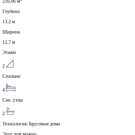
216.06
м
Глубина
13.2
м
Ширина
12.7
м
Этажи
2
Спальни
4
Сан. узлы
2
Технология:
Брусовые дома
Этот дом можно