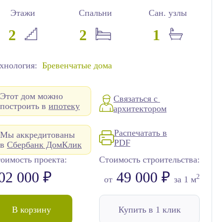
Этажи
Спальни
Сан. узлы
2
2
1
хнология:
Бревенчатые дома
Этот дом можно
Связаться с
построить в
ипотеку
архитектором
Распечатать в
Мы аккредитованы
PDF
в
Сбербанк ДомКлик
оимость проекта:
Стоимость строительства:
02 000 ₽
49 000 ₽
2
от
за 1 м
В корзину
Купить в 1 клик