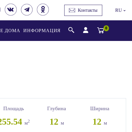
Контакты
RU
›
0
Е ДОМА
ИНФОРМАЦИЯ
Площадь
Глубина
Ширина
255.54
12
12
2
м
м
м