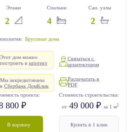
Этажи
Спальни
Сан. узлы
2
4
2
хнология:
Брусовые дома
Этот дом можно
Связаться с
построить в
ипотеку
архитектором
Распечатать в
Мы аккредитованы
PDF
в
Сбербанк ДомКлик
оимость проекта:
Стоимость строительства:
8 800 ₽
49 000 ₽
2
от
за 1 м
В корзину
Купить в 1 клик