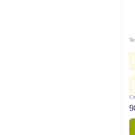
Те
Ст
9