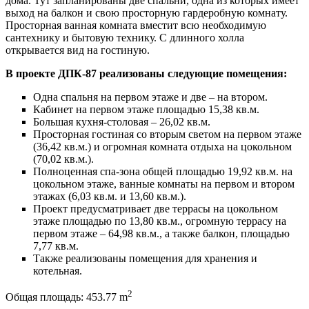
дома. Тут запланированы две спальни, одна из которых имеет
выход на балкон и свою просторную гардеробную комнату.
Просторная ванная комната вместит всю необходимую
сантехнику и бытовую технику. С длинного холла
открывается вид на гостиную.
В проекте ДПК-87 реализованы следующие помещения:
Одна спальня на первом этаже и две – на втором.
Кабинет на первом этаже площадью 15,38 кв.м.
Большая кухня-столовая – 26,02 кв.м.
Просторная гостиная со вторым светом на первом этаже
(36,42 кв.м.) и огромная комната отдыха на цокольном
(70,02 кв.м.).
Полноценная спа-зона общей площадью 19,92 кв.м. на
цокольном этаже, ванные комнаты на первом и втором
этажах (6,03 кв.м. и 13,60 кв.м.).
Проект предусматривает две террасы на цокольном
этаже площадью по 13,80 кв.м., огромную террасу на
первом этаже – 64,98 кв.м., а также балкон, площадью
7,77 кв.м.
Также реализованы помещения для хранения и
котельная.
2
Общая площадь:
453.77 m