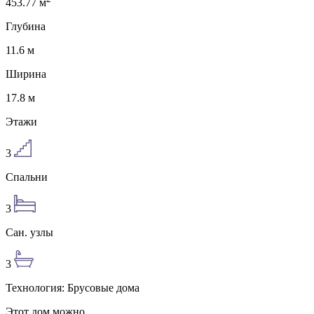
453.77
м
Глубина
11.6
м
Ширина
17.8
м
Этажи
3
Спальни
3
Сан. узлы
3
Технология:
Брусовые дома
Этот дом можно