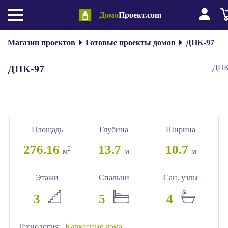
Домо
Проект.com
Магазин проектов
Готовые проекты домов
ДПК-97
ДПК-97
ДПК
Площадь
Глубина
Ширина
276.16
13.7
10.7
2
м
м
м
Этажи
Спальни
Сан. узлы
3
5
4
Технология:
Каркасные дома