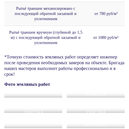
Рытьё траншеи механизировано с
последующей обратной засыпкой и
от 780 руб/м³
уплотнением
Рытьё траншеи вручную (глубиной до 1,5
м) с последующей обратной засыпкой и
от 1080 руб/м³
уплотнением
*Точную стоимость земляных работ определяет инженер
после проведения необходимых замеров на объекте. Бригада
наших мастеров выполнит работы профессионально и в
срок!
Фото земляных работ
ПОДГОТОВКА
РАСЧИСТКА УЧАСТКА
УЧАСТКА
ПОДГОТОВКА
РАСЧИСТКА
ЗЕМЕЛЬНОГО
ЗЕМЕЛЬНОГО
Увеличить
УЧАСТКА
Увеличить
УЧАСТКА
ВЫГРУНТОВКА ПОД
РАЗРАБОТКА ГРУНТА
ЗАСТРОЙКУ